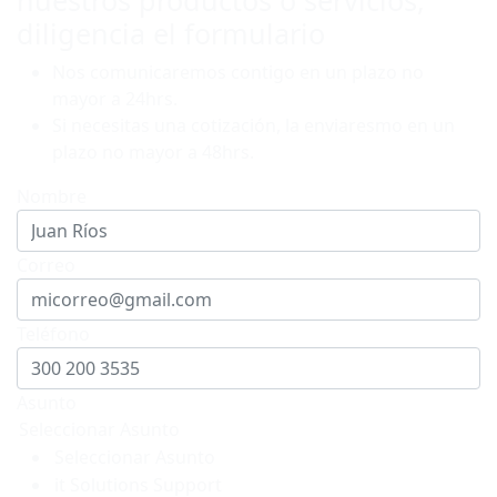
diligencia el formulario
Nos comunicaremos contigo en un plazo no
mayor a 24hrs.
Si necesitas una cotización, la enviaresmo en un
plazo no mayor a 48hrs.
Nombre
Correo
Teléfono
Asunto