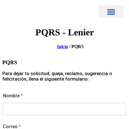
PORTAL DE CLIENTES
PQRS - Lenier
Inicio
/ PQRS
PQRS
Para dejar tu solicitud, queja, reclamo, sugerencia o
felicitación, llena el siguiente formulario:
T
Nombre
*
e
l
é
f
o
n
Correo
*