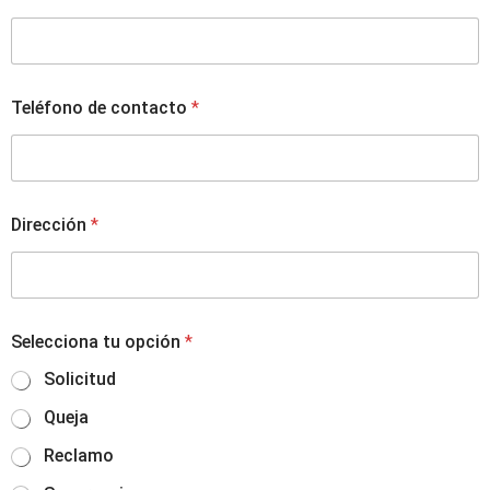
o
L
a
y
o
u
Teléfono de contacto
*
t
d
e
Dirección
*
Selecciona tu opción
*
Solicitud
Queja
Reclamo