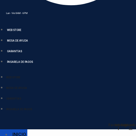
Lun - Vie 8AM - 6PM
WEB STORE
MESA DE AYUDA
GARANTÍAS
PASARELA DE PAGOS
WEB STORE
MESA DE AYUDA
GARANTÍAS
PASARELA DE PAGOS
Facebook-
Instagram
Linkedi
f
in
INICIO