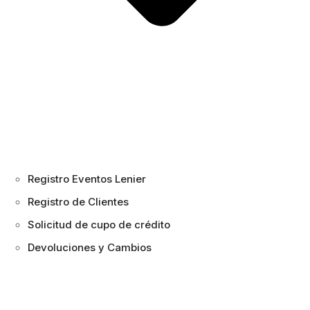
Registro Eventos Lenier
Registro de Clientes
Solicitud de cupo de crédito
Devoluciones y Cambios
Inicio
Marcas
ANVIZ
/
/
/ El mejor terminal de reconocimiento
facial inteligente basado en inteligencia artificial con detección de
temperatura térmica infrarroja FaceDeep5IRT